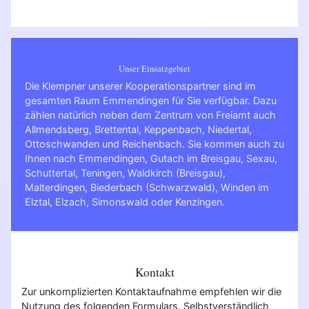
Unser Einsatzgebiet
Die Klempner unserer Kooperationspartner sind im
gesamten Raum Emmendingen für Sie verfügbar. Dazu
zählen natürlich neben dem Zentrum von Freiamt auch
Allmendsberg, Brettental, Keppenbach, Niedertal,
Ottoschwanden und Reichenbach. Sie kommen auch zu
Ihnen nach
Emmendingen
,
Gutach im Breisgau
,
Sexau
,
Schuttertal
,
Teningen
,
Waldkirch (Breisgau)
,
Malterdingen
,
Biederbach (Schwarzwald)
,
Winden im
Elztal
,
Elzach
,
Simonswald
oder
Kenzingen
.
Kontakt
Zur unkomplizierten Kontaktaufnahme empfehlen wir die
Nutzung des folgenden Formulars. Selbstverständlich