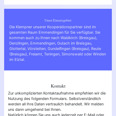
Unser Einsatzgebiet
Die Klempner unserer Kooperationspartner sind im
gesamten Raum Emmendingen für Sie verfügbar. Sie
kommen auch zu Ihnen nach
Waldkirch (Breisgau)
,
Denzlingen
,
Emmendingen
,
Gutach im Breisgau
,
Glottertal
,
Vörstetten
,
Gundelfingen (Breisgau)
,
Reute
(Breisgau)
,
Freiamt
,
Teningen
,
Simonswald
oder
Winden
im Elztal
.
Kontakt
Zur unkomplizierten Kontaktaufnahme empfehlen wir die
Nutzung des folgenden Formulars. Selbstverständlich
werden all Ihre Daten vertraulich behandelt. Wir melden
uns dann umgehend bei Ihnen.
Natürlich können Sie uns auch jederzeit per E-Mail oder