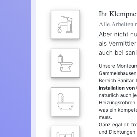
Ihr Klempne
Alle Arbeiten
Aber nicht n
als Vermittle
auch bei san
Unsere Monteure
Gammelshausen si
Bereich Sanitär.
Installation von
natürlich auch 
Heizungsrohren u
was ein kompete
muss.
Ganz egal ob tro
und Dichtungen 