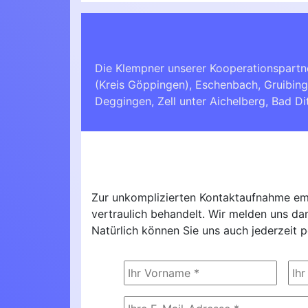
Die Klempner unserer Kooperationspartn
(Kreis Göppingen)
,
Eschenbach
,
Gruibin
Deggingen
,
Zell unter Aichelberg
,
Bad Di
Zur unkomplizierten Kontaktaufnahme emp
vertraulich behandelt. Wir melden uns d
Natürlich können Sie uns auch jederzeit p