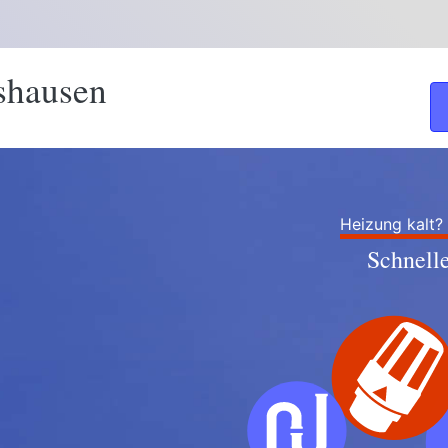
shausen
Heizung kalt?
Schnell