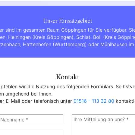
Unser Einsatzgebiet
er sind im gesamten Raum Göppingen für Sie verfügbar. S
gen
,
Heiningen (Kreis Göppingen)
,
Schlat
,
Boll (Kreis Göppi
tzenbach
,
Hattenhofen (Württemberg)
oder
Mühlhausen im
Kontakt
fehlen wir die Nutzung des folgenden Formulars. Selbstver
ann umgehend bei Ihnen.
er E-Mail oder telefonisch unter
01516 - 113 32 80
kontakti