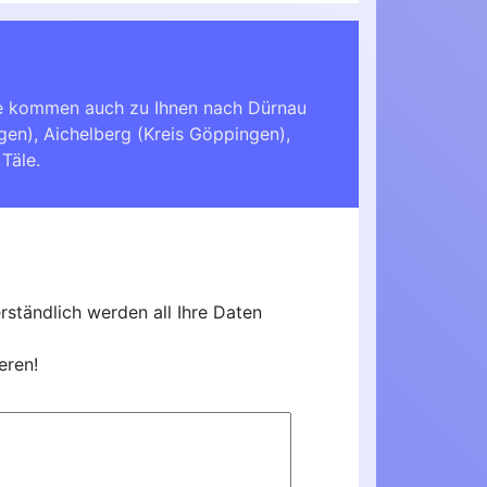
ie kommen auch zu Ihnen nach
Dürnau
ngen)
,
Aichelberg (Kreis Göppingen)
,
 Täle
.
ständlich werden all Ihre Daten
eren!