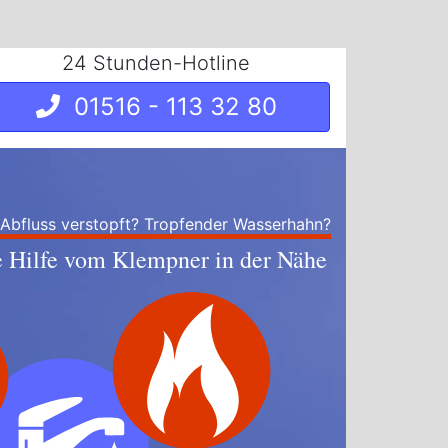
24 Stunden-Hotline
01516 - 113 32 80
 Abfluss verstopft? Tropfender Wasserhahn?
e Hilfe vom Klempner in der Nähe