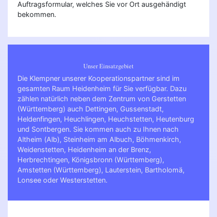
Auftragsformular, welches Sie vor Ort ausgehändigt
bekommen.
Unser Einsatzgebiet
Die Klempner unserer Kooperationspartner sind im
gesamten Raum Heidenheim für Sie verfügbar. Dazu
zählen natürlich neben dem Zentrum von Gerstetten
(Württemberg) auch Dettingen, Gussenstadt,
Heldenfingen, Heuchlingen, Heuchstetten, Heutenburg
und Sontbergen. Sie kommen auch zu Ihnen nach
Altheim (Alb)
,
Steinheim am Albuch
,
Böhmenkirch
,
Weidenstetten
,
Heidenheim an der Brenz
,
Herbrechtingen
,
Königsbronn (Württemberg)
,
Amstetten (Württemberg)
,
Lauterstein
,
Bartholomä
,
Lonsee
oder
Westerstetten
.