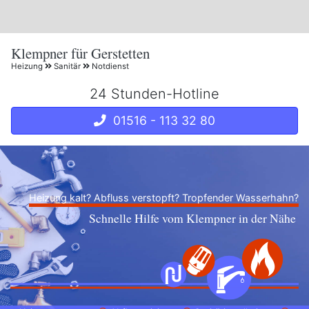
Klempner für Gerstetten
Heizung
Sanitär
Notdienst
24 Stunden-Hotline
01516 - 113 32 80
Heizung kalt? Abfluss verstopft? Tropfender Wasserhahn?
Schnelle Hilfe vom Klempner in der Nähe