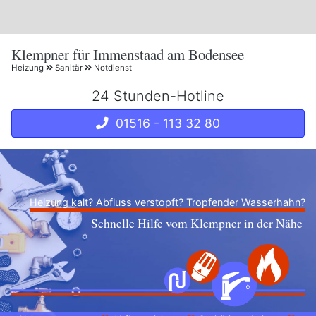
Klempner für Immenstaad am Bodensee
Heizung
Sanitär
Notdienst
24 Stunden-Hotline
01516 - 113 32 80
Heizung kalt? Abfluss verstopft? Tropfender Wasserhahn?
Schnelle Hilfe vom Klempner in der Nähe