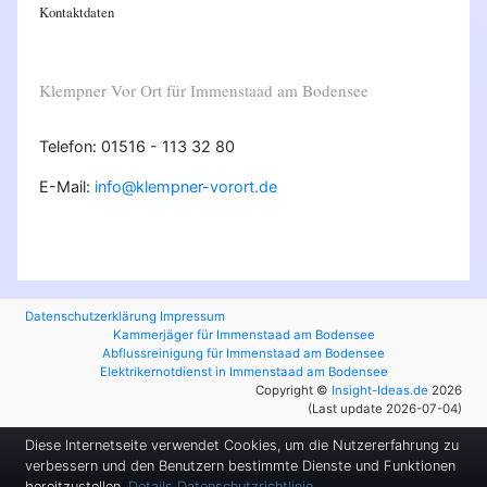
Kontaktdaten
Klempner Vor Ort für Immenstaad am Bodensee
Telefon: 01516 - 113 32 80
E-Mail:
info@klempner-vorort.de
Datenschutzerklärung
Impressum
Kammerjäger für Immenstaad am Bodensee
Abflussreinigung für Immenstaad am Bodensee
Elektrikernotdienst in Immenstaad am Bodensee
Copyright ©
Insight-Ideas.de
2026
(Last update 2026-07-04)
Diese Internetseite verwendet Cookies, um die Nutzererfahrung zu
verbessern und den Benutzern bestimmte Dienste und Funktionen
bereitzustellen.
Details
Datenschutzrichtlinie