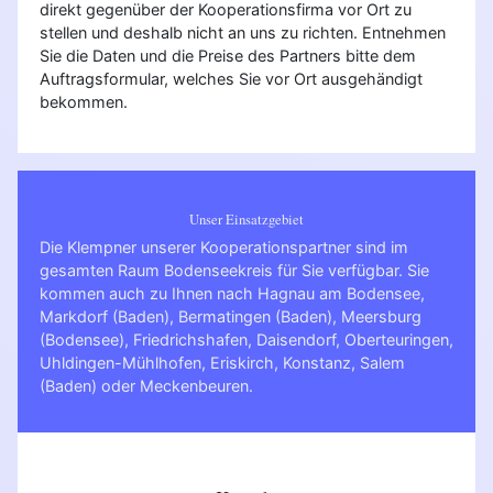
direkt gegenüber der Kooperationsfirma vor Ort zu
stellen und deshalb nicht an uns zu richten. Entnehmen
Sie die Daten und die Preise des Partners bitte dem
Auftragsformular, welches Sie vor Ort ausgehändigt
bekommen.
Unser Einsatzgebiet
Die Klempner unserer Kooperationspartner sind im
gesamten Raum Bodenseekreis für Sie verfügbar. Sie
kommen auch zu Ihnen nach
Hagnau am Bodensee
,
Markdorf (Baden)
,
Bermatingen (Baden)
,
Meersburg
(Bodensee)
,
Friedrichshafen
,
Daisendorf
,
Oberteuringen
,
Uhldingen-Mühlhofen
,
Eriskirch
,
Konstanz
,
Salem
(Baden)
oder
Meckenbeuren
.