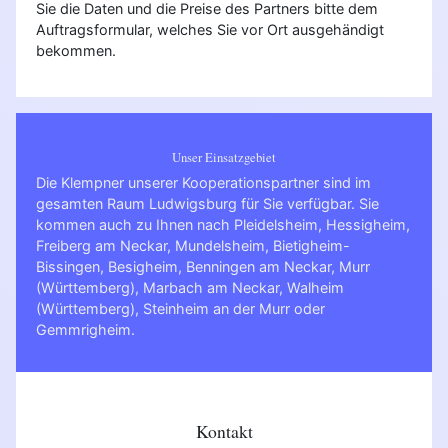
Sie die Daten und die Preise des Partners bitte dem
Auftragsformular, welches Sie vor Ort ausgehändigt
bekommen.
Unser Einsatzgebiet
Die Klempner unserer Kooperationspartner sind im
gesamten Raum Ludwigsburg für Sie verfügbar. Sie
kommen auch zu Ihnen nach
Pleidelsheim
,
Hessigheim
,
Freiberg am Neckar
,
Mundelsheim
,
Bietigheim-
Bissingen
,
Besigheim
,
Benningen am Neckar
,
Murr
(Württemberg)
,
Marbach am Neckar
,
Walheim
(Württemberg)
,
Steinheim an der Murr
oder
Gemmrigheim
.
Kontakt