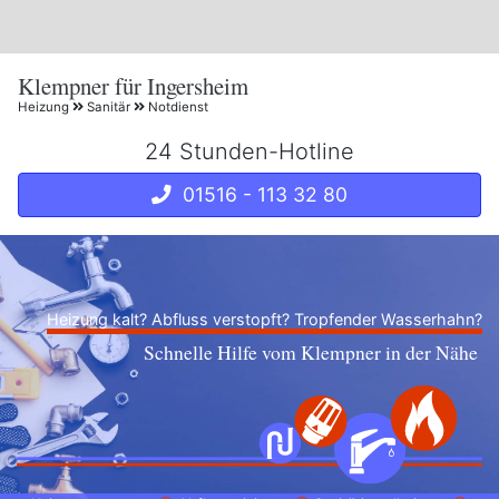
Klempner für Ingersheim
Heizung
Sanitär
Notdienst
24 Stunden-Hotline
01516 - 113 32 80
Heizung kalt? Abfluss verstopft? Tropfender Wasserhahn?
Schnelle Hilfe vom Klempner in der Nähe