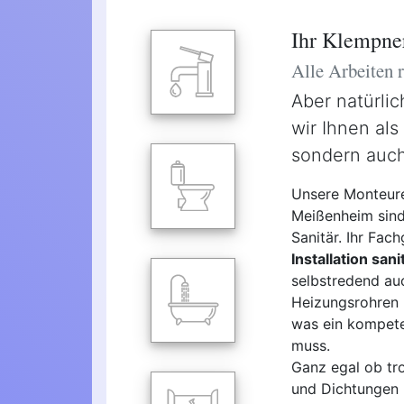
Ihr Klempne
Alle Arbeiten
Aber natürli
wir Ihnen als
sondern auch
Unsere Monteure
Meißenheim sind 
Sanitär. Ihr Fac
Installation san
selbstredend au
Heizungsrohren u
was ein kompete
muss.
Ganz egal ob tro
und Dichtungen 