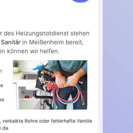
der des Heizungsnotdienst stehen
Sanitär
in Meißenheim bereit,
en können wir helfen.
h
he
es
 verkalkte Rohre oder fehlerhafte Ventile
 da.