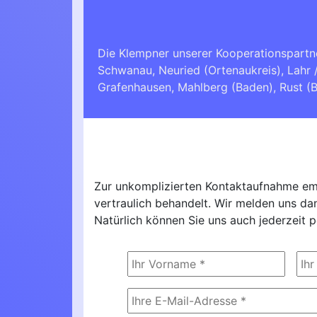
Die Klempner unserer Kooperationspartn
Schwanau
,
Neuried (Ortenaukreis)
,
Lahr 
Grafenhausen
,
Mahlberg (Baden)
,
Rust (
Zur unkomplizierten Kontaktaufnahme emp
vertraulich behandelt. Wir melden uns d
Natürlich können Sie uns auch jederzeit p