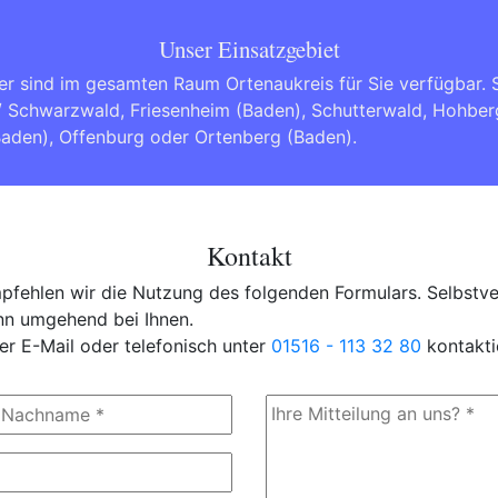
Unser Einsatzgebiet
er sind im gesamten Raum Ortenaukreis für Sie verfügbar.
/ Schwarzwald
,
Friesenheim (Baden)
,
Schutterwald
,
Hohberg
Baden)
,
Offenburg
oder
Ortenberg (Baden)
.
Kontakt
fehlen wir die Nutzung des folgenden Formulars. Selbstver
ann umgehend bei Ihnen.
er E-Mail oder telefonisch unter
01516 - 113 32 80
kontakti