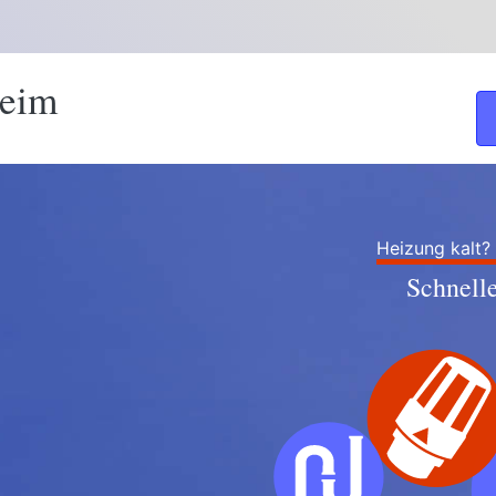
heim
Heizung kalt?
Schnell