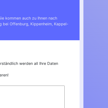
 Sie kommen auch zu Ihnen nach
 bei Offenburg
,
Kippenheim
,
Kappel-
ständlich werden all Ihre Daten
eren!