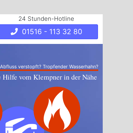
24 Stunden-Hotline
01516 - 113 32 80
 Abfluss verstopft? Tropfender Wasserhahn?
e Hilfe vom Klempner in der Nähe