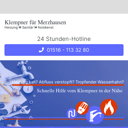
Klempner für Merzhausen
Heizung
Sanitär
Notdienst
24 Stunden-Hotline
01516 - 113 32 80
Heizung kalt? Abfluss verstopft? Tropfender Wasserhahn?
Schnelle Hilfe vom Klempner in der Nähe