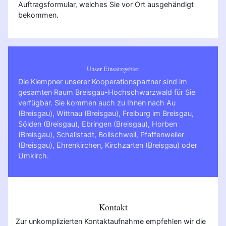
Auftragsformular, welches Sie vor Ort ausgehändigt
bekommen.
Unser Einsatzgebiet
Die Klempner unserer Kooperationspartner sind im
gesamten Raum Breisgau-Hochschwarzwald für Sie
verfügbar. Sie kommen auch zu Ihnen nach
Au
(Breisgau)
,
Wittnau (Breisgau)
,
Freiburg im Breisgau
,
Sölden (Breisgau)
,
Ebringen (Breisgau)
,
Horben
(Breisgau)
,
Schallstadt
,
Bollschweil
,
Pfaffenweiler
(Breisgau)
,
Ehrenkirchen
,
Kirchzarten (Breisgau)
oder
Umkirch
.
Kontakt
Zur unkomplizierten Kontaktaufnahme empfehlen wir die