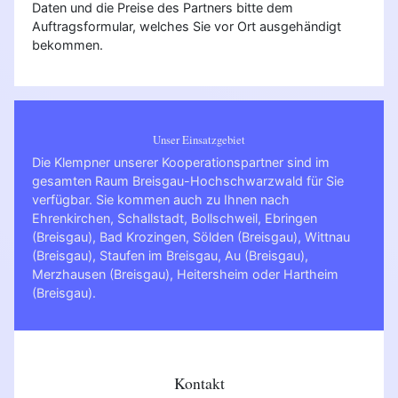
Daten und die Preise des Partners bitte dem
Auftragsformular, welches Sie vor Ort ausgehändigt
bekommen.
Unser Einsatzgebiet
Die Klempner unserer Kooperationspartner sind im
gesamten Raum Breisgau-Hochschwarzwald für Sie
verfügbar. Sie kommen auch zu Ihnen nach
Ehrenkirchen
,
Schallstadt
,
Bollschweil
,
Ebringen
(Breisgau)
,
Bad Krozingen
,
Sölden (Breisgau)
,
Wittnau
(Breisgau)
,
Staufen im Breisgau
,
Au (Breisgau)
,
Merzhausen (Breisgau)
,
Heitersheim
oder
Hartheim
(Breisgau)
.
Kontakt