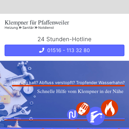
Klempner für Pfaffenweiler
Heizung
Sanitär
Notdienst
24 Stunden-Hotline
01516 - 113 32 80
Heizung kalt? Abfluss verstopft? Tropfender Wasserhahn?
Schnelle Hilfe vom Klempner in der Nähe