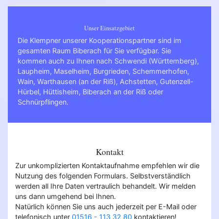
Unser Einsatzgebiet
Die Klempner unserer Kooperationspartner sind im
gesamten Raum Biberach für Sie verfügbar. Sie
kommen auch zu Ihnen nach
Schwendi (Württemberg)
,
Laupheim
,
Maselheim
,
Burgrieden
,
Schemmerhofen
,
Wain
,
Warthausen (an der Riß)
,
Achstetten
,
Gutenzell-
Hürbel
,
Hüttisheim
,
Biberach an der Riß
oder
Schnürpflingen
.
Kontakt
Zur unkomplizierten Kontaktaufnahme empfehlen wir die
Nutzung des folgenden Formulars. Selbstverständlich
werden all Ihre Daten vertraulich behandelt. Wir melden
uns dann umgehend bei Ihnen.
Natürlich können Sie uns auch jederzeit per E-Mail oder
telefonisch unter
01516 - 113 32 80
kontaktieren!