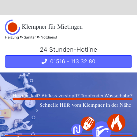
Klempner für Mietingen
Heizung
Sanitär
Notdienst
24 Stunden-Hotline
01516 - 113 32 80
Heizung kalt? Abfluss verstopft? Tropfender Wasserhahn?
Schnelle Hilfe vom Klempner in der Nähe