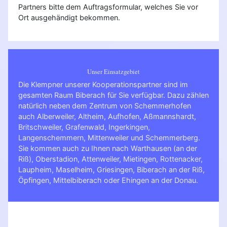
Partners bitte dem Auftragsformular, welches Sie vor
Ort ausgehändigt bekommen.
Unser Einsatzgebiet
Die Klempner unserer Kooperationspartner sind im
gesamten Raum Biberach für Sie verfügbar. Dazu zählen
natürlich neben dem Zentrum von Schemmerhofen
auch Alberweiler, Altheim, Aufhofen, Aßmannshardt,
Britschweiler, Grafenwald, Ingerkingen,
Langenschemmern, Mittenweiler und Schemmerberg.
Sie kommen auch zu Ihnen nach
Warthausen (an der
Riß)
,
Oberstadion
,
Attenweiler
,
Mietingen
,
Rottenacker
,
Laupheim
,
Maselheim
,
Griesingen
,
Biberach an der Riß
,
Öpfingen
,
Mittelbiberach
oder
Ehingen an der Donau
.