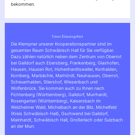
bekommen.
Unser Einsatzgebiet
Die Klempner unserer Kooperationspartner sind im
gesamten Raum Schwäbisch Hall für Sie verfügbar.
Dazu zählen natürlich neben dem Zentrum von Oberrot
bei Gaildorf auch Ebersberg, Frankenberg, Glashofen,
Hausen, Hausen Rot, Hohenhardtsweiler, Konhalden,
Kornberg, Marbächle, Marhördt, Neuhausen, Oberrot,
Scheuerhalden, Stiershof, Wiesenbach und
Wolfenbrück. Sie kommen auch zu Ihnen nach
Fichtenberg (Württemberg)
,
Gaildorf
,
Murrhardt
,
Rosengarten (Württemberg)
,
Kaisersbach im
Welzheimer Wald
,
Michelbach an der Bilz
,
Michelfeld
(Kreis Schwäbisch Hall)
,
Gschwend bei Gaildorf
,
Mainhardt
,
Schwäbisch Hall
,
Großerlach
oder
Sulzbach
an der Murr
.