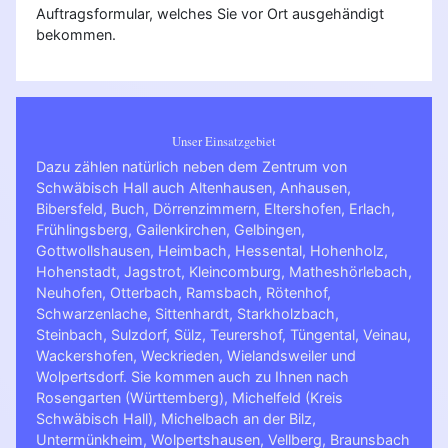
Auftragsformular, welches Sie vor Ort ausgehändigt
bekommen.
Unser Einsatzgebiet
Dazu zählen natürlich neben dem Zentrum von
Schwäbisch Hall auch Altenhausen, Anhausen,
Bibersfeld, Buch, Dörrenzimmern, Eltershofen, Erlach,
Frühlingsberg, Gailenkirchen, Gelbingen,
Gottwollshausen, Heimbach, Hessental, Hohenholz,
Hohenstadt, Jagstrot, Kleincomburg, Matheshörlebach,
Neuhofen, Otterbach, Ramsbach, Rötenhof,
Schwarzenlache, Sittenhardt, Starkholzbach,
Steinbach, Sulzdorf, Sülz, Teurershof, Tüngental, Veinau,
Wackershofen, Weckrieden, Wielandsweiler und
Wolpertsdorf. Sie kommen auch zu Ihnen nach
Rosengarten (Württemberg)
,
Michelfeld (Kreis
Schwäbisch Hall)
,
Michelbach an der Bilz
,
Untermünkheim
,
Wolpertshausen
,
Vellberg
,
Braunsbach