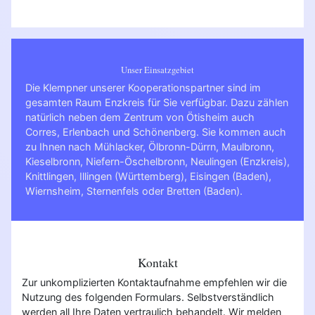
Unser Einsatzgebiet
Die Klempner unserer Kooperationspartner sind im
gesamten Raum Enzkreis für Sie verfügbar. Dazu zählen
natürlich neben dem Zentrum von Ötisheim auch
Corres, Erlenbach und Schönenberg. Sie kommen auch
zu Ihnen nach
Mühlacker
,
Ölbronn-Dürrn
,
Maulbronn
,
Kieselbronn
,
Niefern-Öschelbronn
,
Neulingen (Enzkreis)
,
Knittlingen
,
Illingen (Württemberg)
,
Eisingen (Baden)
,
Wiernsheim
,
Sternenfels
oder
Bretten (Baden)
.
Kontakt
Zur unkomplizierten Kontaktaufnahme empfehlen wir die
Nutzung des folgenden Formulars. Selbstverständlich
werden all Ihre Daten vertraulich behandelt. Wir melden