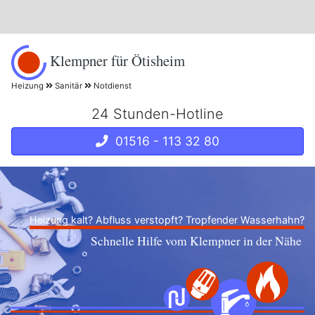
Klempner für Ötisheim
Heizung
Sanitär
Notdienst
24 Stunden-Hotline
01516 - 113 32 80
Heizung kalt? Abfluss verstopft? Tropfender Wasserhahn?
Schnelle Hilfe vom Klempner in der Nähe