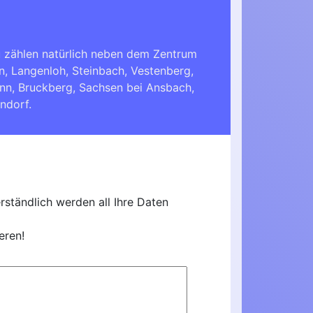
 zählen natürlich neben dem Zentrum
n, Langenloh, Steinbach, Vestenberg,
onn
,
Bruckberg
,
Sachsen bei Ansbach
,
ndorf
.
ständlich werden all Ihre Daten
eren!