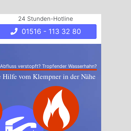
24 Stunden-Hotline
01516 - 113 32 80
 Abfluss verstopft? Tropfender Wasserhahn?
e Hilfe vom Klempner in der Nähe