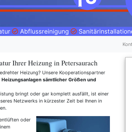
atur
Abflussreinigung
Sanitärinstallatio
Kon
tur Ihrer Heizung in Petersaurach
ufgedrehter Heizung? Unsere Kooperationspartner
g
Heizungsanlagen sämtlicher Größen und
stung bringt oder gar komplett ausfällt, ist einer
res Netzwerks in kürzester Zeit bei Ihnen in
en.
entlüften oder
einem