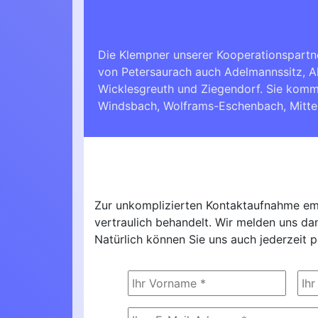
Die Klempner unserer Kooperationspartn
von Petersaurach auch Adelmannssitz, Al
Wicklesgreuth und Ziegendorf. Sie kom
Windsbach
,
Wolframs-Eschenbach
,
Mitt
Zur unkomplizierten Kontaktaufnahme emp
vertraulich behandelt. Wir melden uns d
Natürlich können Sie uns auch jederzeit p