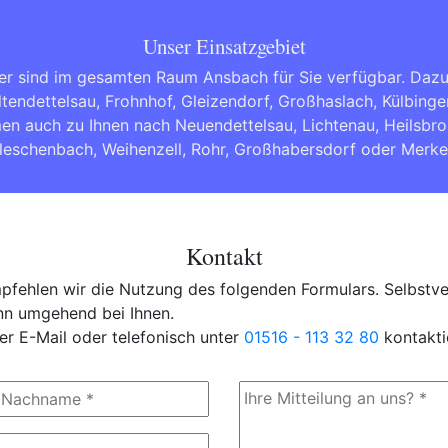
Unser Einsatzgebiet
er sind im gesamten Raum Ansbach für Sie verfügbar. Dazu
tendettelsau, Frohnhof, Gleizendorf, Großhaslach, Külbinge
men auch zu Ihnen nach
Neuendettelsau
,
Lichtenau
,
Heilsbr
eleschenbach
,
Weihenzell
,
Rohr
,
Großhabersdorf
oder
Merke
Kontakt
fehlen wir die Nutzung des folgenden Formulars. Selbstver
ann umgehend bei Ihnen.
er E-Mail oder telefonisch unter
01516 - 113 32 80
kontakti