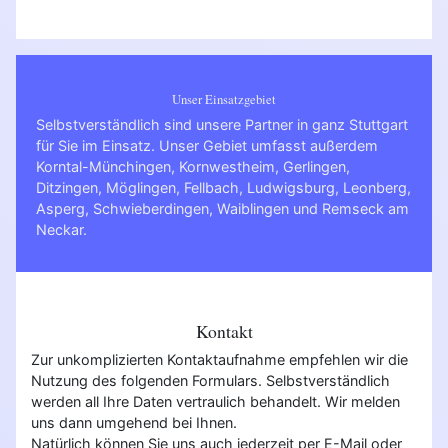
Unser Einsatzgebiet
Selbstverständlich sind unsere Partner in ganz
Stuttgart
für Sie im Einsatz. Unser Gebiet umfasst außerdem
Korntal-Münchingen
,
Kornwestheim
,
Gerlingen
,
Ditzingen
,
Möglingen
,
Fellbach
,
Ludwigsburg
,
Leonberg
,
Asperg
,
Schwieberdingen
,
Waiblingen
und
Remseck am
Neckar
.
Kontakt
Zur unkomplizierten Kontaktaufnahme empfehlen wir die
Nutzung des folgenden Formulars. Selbstverständlich
werden all Ihre Daten vertraulich behandelt. Wir melden
uns dann umgehend bei Ihnen.
Natürlich können Sie uns auch jederzeit per E-Mail oder