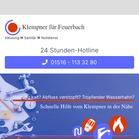
Klempner für Feuerbach
Heizung
Sanitär
Notdienst
24 Stunden-Hotline
01516 - 113 32 80
Heizung kalt? Abfluss verstopft? Tropfender Wasserhahn?
Schnelle Hilfe vom Klempner in der Nähe