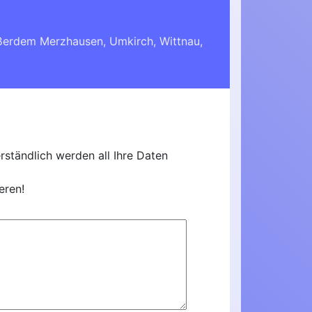
außerdem
Merzhausen
,
Umkirch
,
Wittnau
,
ständlich werden all Ihre Daten
eren!