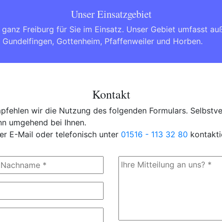
Unser Einsatzgebiet
n ganz
Freiburg
für Sie im Einsatz. Unser Gebiet umfasst 
,
Gundelfingen
,
Gottenheim
,
Pfaffenweiler
und
Horben
.
Kontakt
fehlen wir die Nutzung des folgenden Formulars. Selbstver
ann umgehend bei Ihnen.
er E-Mail oder telefonisch unter
01516 - 113 32 80
kontakti