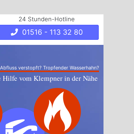
24 Stunden-Hotline
01516 - 113 32 80
 Abfluss verstopft? Tropfender Wasserhahn?
e Hilfe vom Klempner in der Nähe