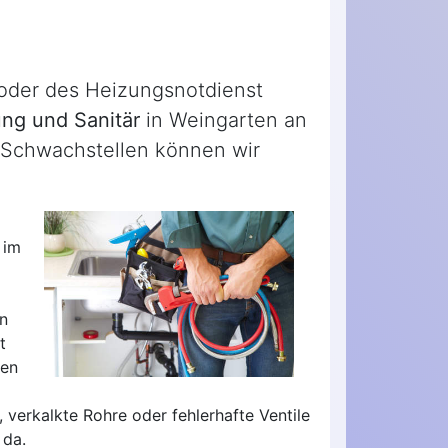
 oder des Heizungsnotdienst
ng und Sanitär
in Weingarten an
en Schwachstellen können wir
 im
n
t
ten
 verkalkte Rohre oder fehlerhafte Ventile
 da.