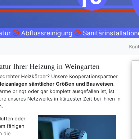
atur
Abflussreinigung
Sanitärinstallatio
Kon
atur Ihrer Heizung in Weingarten
fgedrehter Heizkörper? Unsere Kooperationspartner
Heizanlagen sämtlicher Größen und Bauweisen
.
rme bringt oder gar komplett ausgefallen ist, ist
e unseres Netzwerks in kürzester Zeit bei Ihnen in
n.
lüften oder
em fähigen
m die