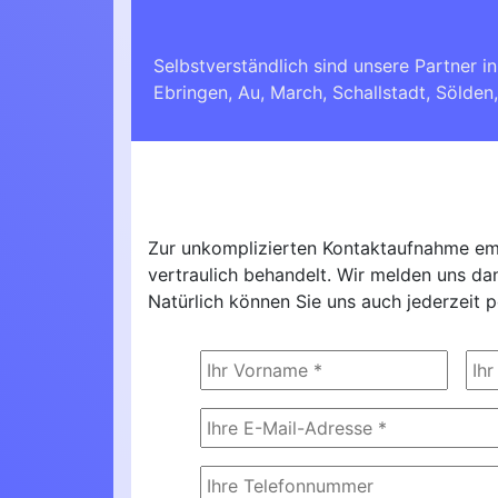
Selbstverständlich sind unsere Partner i
Ebringen
,
Au
,
March
,
Schallstadt
,
Sölden
Zur unkomplizierten Kontaktaufnahme emp
vertraulich behandelt. Wir melden uns d
Natürlich können Sie uns auch jederzeit p